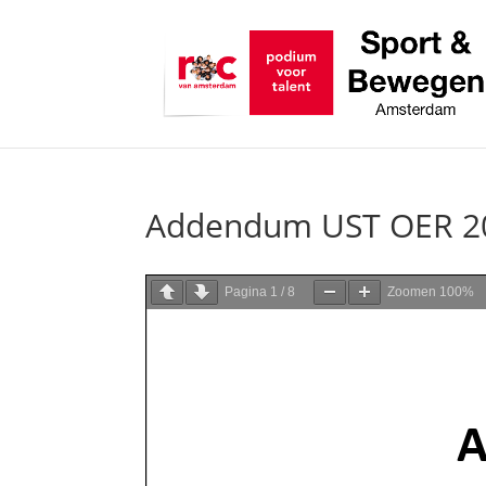
Addendum UST OER 2
Pagina
1
/
8
Zoomen
100%